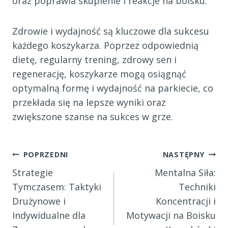
oraz poprawia skupienie i reakcje na boisku.
Zdrowie i wydajność są kluczowe dla sukcesu
każdego koszykarza. Poprzez odpowiednią
dietę, regularny trening, zdrowy sen i
regenerację, koszykarze mogą osiągnąć
optymalną formę i wydajność na parkiecie, co
przekłada się na lepsze wyniki oraz
zwiększone szanse na sukces w grze.
Nawigacja
POPRZEDNI
NASTĘPNY
Strategie
Mentalna Siła:
wpisu
Tymczasem: Taktyki
Techniki
Drużynowe i
Koncentracji i
Indywidualne dla
Motywacji na Boisku