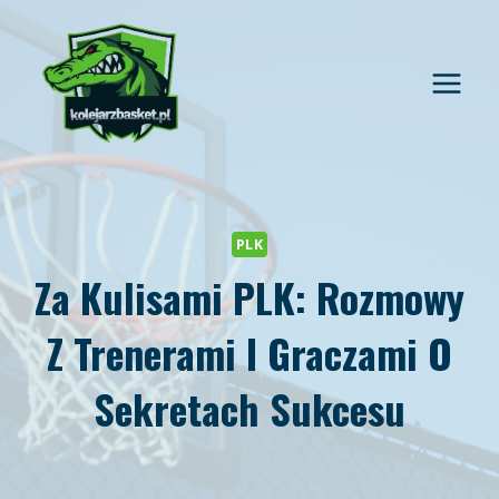
Przejdź
do
treści
PLK
Za Kulisami PLK: Rozmowy
Z Trenerami I Graczami O
Sekretach Sukcesu