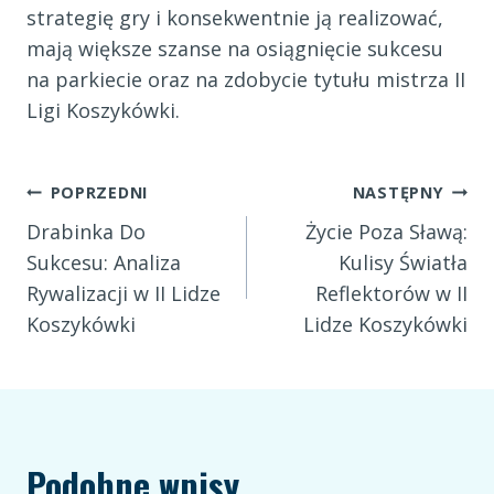
strategię gry i konsekwentnie ją realizować,
mają większe szanse na osiągnięcie sukcesu
na parkiecie oraz na zdobycie tytułu mistrza II
Ligi Koszykówki.
Nawigacja
POPRZEDNI
NASTĘPNY
Drabinka Do
Życie Poza Sławą:
wpisu
Sukcesu: Analiza
Kulisy Światła
Rywalizacji w II Lidze
Reflektorów w II
Koszykówki
Lidze Koszykówki
Podobne wpisy