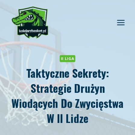
Przejdź
do
treści
II LIGA
Taktyczne Sekrety:
Strategie Drużyn
Wiodących Do Zwycięstwa
W II Lidze