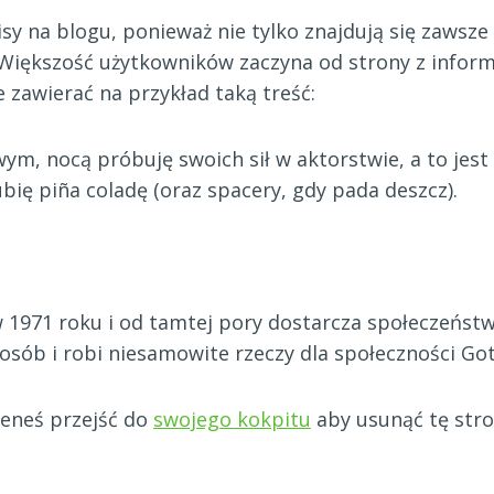
sy na blogu, ponieważ nie tylko znajdują się zawsze
iększość użytkowników zaczyna od strony z informa
 zawierać na przykład taką treść:
wym, nocą próbuję swoich sił w aktorstwie, a to je
ubię piña coladę (oraz spacery, gdy pada deszcz).
 1971 roku i od tamtej pory dostarcza społeczeństwu
osób i robi niesamowite rzeczy dla społeczności Go
eneś przejść do
swojego kokpitu
aby usunąć tę stro